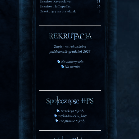
Uczniów Ravenclawu:
51
Uczniów Hufflepuffu:
36
Oczekujący na przydział:
0
Zapisy na rok szkolny
październik-grudzień 2023
Na nauczyciela
Na ucznia
Dyrekcja Szkoły
Wykładowcy Szkoły
Uczniowie Szkoły