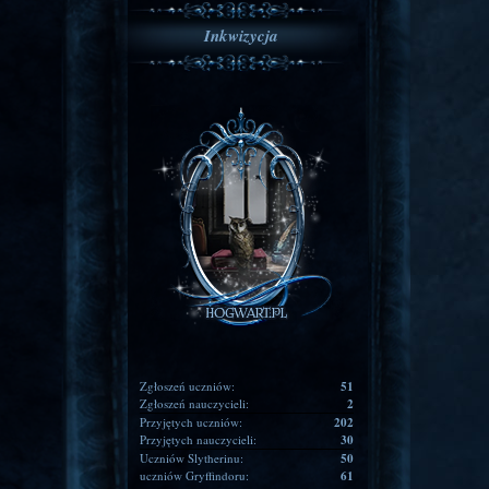
Inkwizycja
Zgłoszeń uczniów:
51
Zgłoszeń nauczycieli:
2
Przyjętych uczniów:
202
Przyjętych nauczycieli:
30
Uczniów Slytherinu:
50
uczniów Gryffindoru:
61