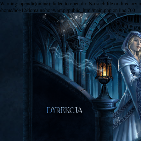
Warning: opendir(online): failed to open dir: No such file or director
/home/hog12/domains/hogwart.pl/public_html/main.php on line 700