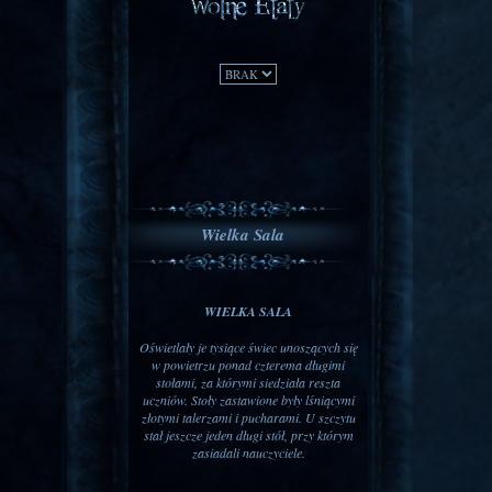
Wielka Sala
WIELKA SALA
Oświetlały je tysiące świec unoszących się
w powietrzu ponad czterema długimi
stołami, za którymi siedziała reszta
uczniów. Stoły zastawione były lśniącymi
złotymi talerzami i pucharami. U szczytu
stał jeszcze jeden długi stół, przy którym
zasiadali nauczyciele.