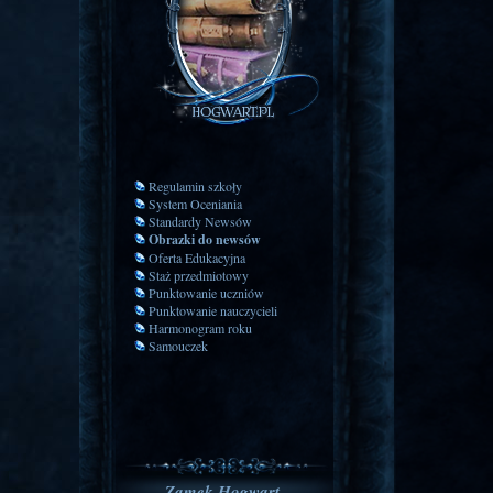
Regulamin szkoły
System Oceniania
Standardy Newsów
Obrazki do newsów
Oferta Edukacyjna
Staż przedmiotowy
Punktowanie uczniów
Punktowanie nauczycieli
Harmonogram roku
Samouczek
Zamek Hogwart