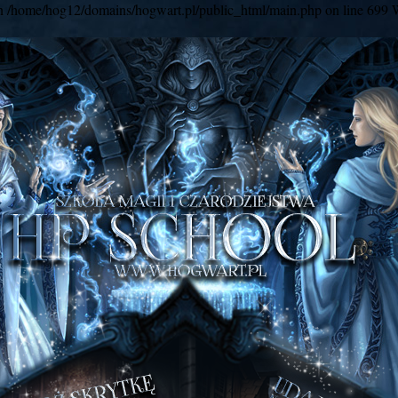
y in /home/hog12/domains/hogwart.pl/public_html/main.php on line 699 W